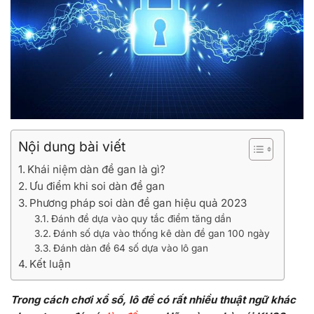
Nội dung bài viết
Khái niệm dàn đề gan là gì?
Ưu điểm khi soi dàn đề gan
Phương pháp soi dàn đề gan hiệu quả 2023
Đánh đề dựa vào quy tắc điểm tăng dần
Đánh số dựa vào thống kê dàn đề gan 100 ngày
Đánh dàn đề 64 số dựa vào lô gan
Kết luận
Trong cách chơi xổ số, lô đề có rất nhiều thuật ngữ khác