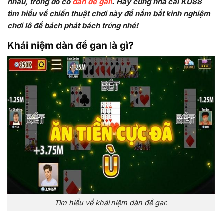
nhau, trong đó có
dàn đề gan
. Hãy cùng nhà cái KU88
tìm hiểu về chiến thuật chơi này để nắm bắt kinh nghiệm
chơi lô đề bách phát bách trúng nhé!
Khái niệm dàn đề gan là gì?
Tìm hiểu về khái niệm dàn đề gan