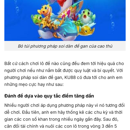
Bỏ túi phương pháp soi dàn đề gan của cao thủ
Bất cứ cách chơi lô đề nào cũng đều đem tới hiệu quả cho
người chơi nếu như nắm bắt được quy luật và bí quyết. Với
phương pháp soi dàn đề gan, KU88 có đưa tới cho anh em
những mẹo cực hay như sau:
Đánh đề dựa vào quy tắc điểm tăng dần
Nhiều người chơi áp dụng phương pháp này vì nó tương đối
dễ chơi. Đầu tiên, anh em hãy thống kê các chu kỳ và thời
gian các con số khan trong nhiều ngày gần đây. Sau đó,
cân đối tài chính và nuôi các con lô trong vòng 3 đến 5