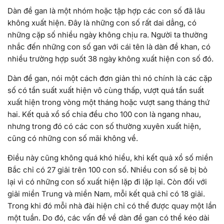
Dàn đề gan là một nhóm hoặc tập hợp các con số đã lâu
không xuất hiện. Đây là những con số rất dai dẳng, có
những cặp số nhiều ngày không chịu ra. Người ta thường
nhắc đến những con số gan với cái tên là dàn đề khan, có
nhiều trường hợp suốt 38 ngày không xuất hiện con số đó.
Dàn đề gan, nói một cách đơn giản thì nó chính là các cặp
số có tần suất xuất hiện vô cùng thấp, vượt quá tần suất
xuất hiện trong vòng một tháng hoặc vượt sang tháng thứ
hai. Kết quả xổ số chia đều cho 100 con là ngang nhau,
nhưng trong đó có các con số thường xuyên xuất hiện,
cũng có những con số mãi không về.
Điều này cũng không quá khó hiểu, khi kết quả xổ số miền
Bắc chỉ có 27 giải trên 100 con số. Nhiều con số sẽ bị bỏ
lại vì có những con số xuất hiện lặp đi lặp lại. Còn đối với
giải miền Trung và miền Nam, mỗi kết quả chỉ có 18 giải.
Trong khi đó mỗi nhà đài hiện chỉ có thể được quay một lần
một tuần. Do đó, các vấn đề về dàn đề gan có thể kéo dài