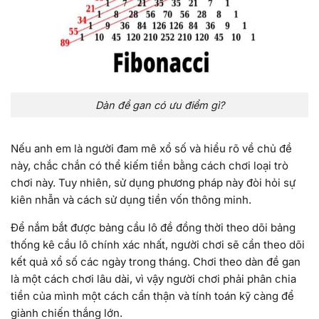
Dàn đề gan có ưu điểm gì?
Nếu anh em là người đam mê xổ số và hiểu rõ về chủ đề
này, chắc chắn có thể kiếm tiền bằng cách chơi loại trò
chơi này. Tuy nhiên, sử dụng phương pháp này đòi hỏi sự
kiên nhẫn và cách sử dụng tiền vốn thông minh.
Để nắm bắt được bảng cầu lô đề đồng thời theo dõi bảng
thống kê cầu lô chính xác nhất, người chơi sẽ cần theo dõi
kết quả xổ số các ngày trong tháng. Chơi theo dàn đề gan
là một cách chơi lâu dài, vì vậy người chơi phải phân chia
tiền của mình một cách cẩn thận và tính toán kỹ càng để
giành chiến thắng lớn.