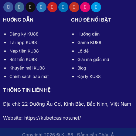
HƯỚNG DẪN
CHỦ ĐỀ NỔI BẬT
Đăng ký KU88
Hướng dẫn
Tải app KU88
Game KU88
Nạp tiền KU88
Lô đề
Rút tiền KU88
Giải mã giấc mơ
Khuyến mãi KU88
Blog
Chính sách bảo mật
Đại lý KU88
THÔNG TIN LIÊN HỆ
Địa chỉ: 22 Đường Âu Cơ, Kinh Bắc, Bắc Ninh, Việt Nam
Website:
https://kubetcasinos.net/
Copyright 2026 © KU88 | Đẳng cấp Châu Á