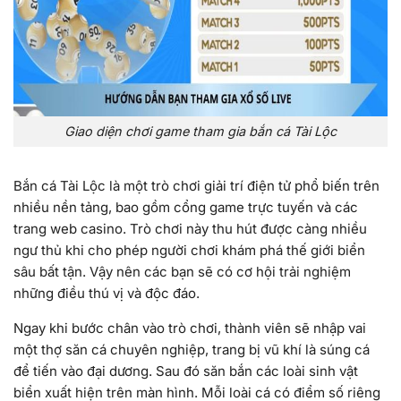
Giao diện chơi game tham gia bắn cá Tài Lộc
Bắn cá Tài Lộc là một trò chơi giải trí điện tử phổ biến trên
nhiều nền tảng, bao gồm cổng game trực tuyến và các
trang web casino. Trò chơi này thu hút được càng nhiều
ngư thủ khi cho phép người chơi khám phá thế giới biển
sâu bất tận. Vậy nên các bạn sẽ có cơ hội trải nghiệm
những điều thú vị và độc đáo.
Ngay khi bước chân vào trò chơi, thành viên sẽ nhập vai
một thợ săn cá chuyên nghiệp, trang bị vũ khí là súng cá
để tiến vào đại dương. Sau đó săn bắn các loài sinh vật
biển xuất hiện trên màn hình. Mỗi loài cá có điểm số riêng