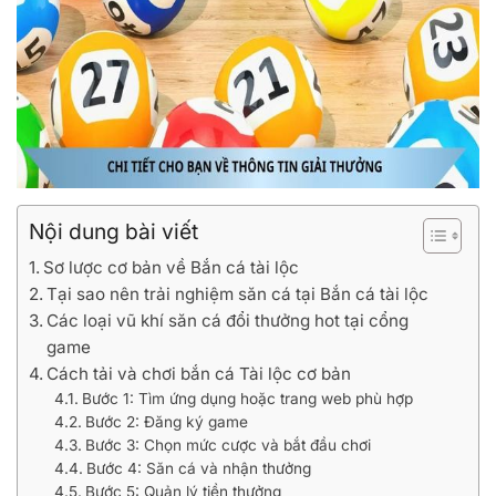
Nội dung bài viết
Sơ lược cơ bản về Bắn cá tài lộc
Tại sao nên trải nghiệm săn cá tại Bắn cá tài lộc
Các loại vũ khí săn cá đổi thưởng hot tại cổng
game
Cách tải và chơi bắn cá Tài lộc cơ bản
Bước 1: Tìm ứng dụng hoặc trang web phù hợp
Bước 2: Đăng ký game
Bước 3: Chọn mức cược và bắt đầu chơi
Bước 4: Săn cá và nhận thưởng
Bước 5: Quản lý tiền thưởng