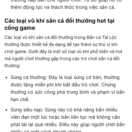
thêm động lực và thách thức trong việc săn cá.
Các loại vũ khí săn cá đổi thưởng hot tại
cổng game
Các loại vũ khí săn cá đổi thưởng trong Bắn cá Tài Lộc
thường được thiết kế đa dạng để tạo thêm sự thú vị khi
chơi game. Dưới đây là một số loại vũ khí phổ biến và hot
mà người chơi thường gặp trong các trò chơi săn cá đổi
thưởng:
Súng cá thường: Đây là loại súng cơ bản, thường
được tặng miễn phí khi bắt đầu trò chơi. Chúng
thường có sức công phá trung bình và phạm vi bắn
hạn chế.
Súng siêu nạp: Súng này có khả năng bắn nhiều
viên đạn một lúc hoặc bắn liên tục mà không cần
phải tải lại quá nhiều. Điều này giúp người chơi bắn
nhiều cá một cách nhanh chóng.