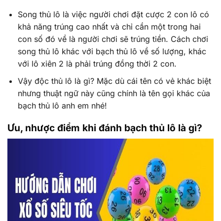
Song thủ lô là việc người chơi đặt cược 2 con lô có
khả năng trúng cao nhất và chỉ cần một trong hai
con số đó về là người chơi sẽ trúng tiền. Cách chơi
song thủ lô khác với bạch thủ lô về số lượng, khác
với lô xiên 2 là phải trúng đồng thời 2 con.
Vậy độc thủ lô là gì? Mặc dù cái tên có vẻ khác biệt
nhưng thuật ngữ này cũng chính là tên gọi khác của
bạch thủ lô anh em nhé!
Ưu, nhược điểm khi đánh bạch thủ lô là gì?