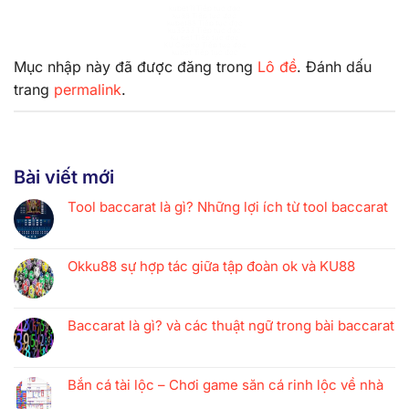
kubet11 Tiếp tục đọc
ku88 Tiếp tục đọc
kubet88 Tiếp tục đọc
ku3933 Tiếp tục đọc
Ku bet Tiếp tục đọc
KU Casino Tiếp tục đọc
kubet Tiếp tục đọc
Mục nhập này đã được đăng trong
Lô đề
. Đánh dấu
trang
permalink
.
Bài viết mới
Tool baccarat là gì? Những lợi ích từ tool baccarat
Okku88 sự hợp tác giữa tập đoàn ok và KU88
Baccarat là gì? và các thuật ngữ trong bài baccarat
Bắn cá tài lộc – Chơi game săn cá rinh lộc về nhà