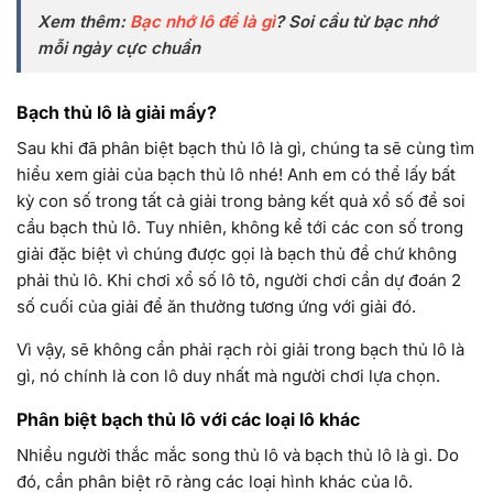
Xem thêm:
Bạc nhớ lô đề là gì
? Soi cầu từ bạc nhớ
mỗi ngày cực chuẩn
Bạch thủ lô là giải mấy?
Sau khi đã phân biệt bạch thủ lô là gì, chúng ta sẽ cùng tìm
hiểu xem giải của bạch thủ lô nhé! Anh em có thể lấy bất
kỳ con số trong tất cả giải trong bảng kết quả xổ số để soi
cầu bạch thủ lô. Tuy nhiên, không kể tới các con số trong
giải đặc biệt vì chúng được gọi là bạch thủ đề chứ không
phải thủ lô. Khi chơi xổ số lô tô, người chơi cần dự đoán 2
số cuối của giải để ăn thưởng tương ứng với giải đó.
Vì vậy, sẽ không cần phải rạch ròi giải trong bạch thủ lô là
gì, nó chính là con lô duy nhất mà người chơi lựa chọn.
Phân biệt bạch thủ lô với các loại lô khác
Nhiều người thắc mắc song thủ lô và bạch thủ lô là gì. Do
đó, cần phân biệt rõ ràng các loại hình khác của lô.