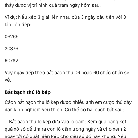
thấy được vị trí hình quả trám ngày hôm sau.
Ví dụ: Nếu xếp 3 giải liền nhau của 3 ngày đầu tiên với 3
lần liên tiếp:
06269
20376
60782
Vậy ngày tiếp theo bắt bạch thủ 06 hoặc 60 chắc chắn sẽ
về.
Bắt bạch thủ lô kép
Cách bắt bạch thủ lô kép được nhiều anh em cược thủ dày
dặn kinh nghiệm yêu thích. Cụ thể có hai cách bắt sau:
+ Bắt bạch thủ lô kép dựa vào lô câm: Xem qua bảng kết
quả xổ số để tìm ra con lô câm trong ngày và chờ xem 2
ngày tới có xuất hiện kép cho đầu số đó hay không. Nếu