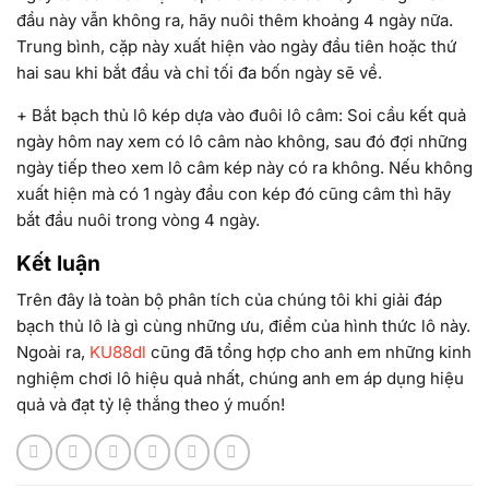
đầu này vẫn không ra, hãy nuôi thêm khoảng 4 ngày nữa.
Trung bình, cặp này xuất hiện vào ngày đầu tiên hoặc thứ
hai sau khi bắt đầu và chỉ tối đa bốn ngày sẽ về.
+ Bắt bạch thủ lô kép dựa vào đuôi lô câm: Soi cầu kết quả
ngày hôm nay xem có lô câm nào không, sau đó đợi những
ngày tiếp theo xem lô câm kép này có ra không. Nếu không
xuất hiện mà có 1 ngày đầu con kép đó cũng câm thì hãy
bắt đầu nuôi trong vòng 4 ngày.
Kết luận
Trên đây là toàn bộ phân tích của chúng tôi khi giải đáp
bạch thủ lô là gì cùng những ưu, điểm của hình thức lô này.
Ngoài ra,
KU88dl
cũng đã tổng hợp cho anh em những kinh
nghiệm chơi lô hiệu quả nhất, chúng anh em áp dụng hiệu
quả và đạt tỷ lệ thắng theo ý muốn!