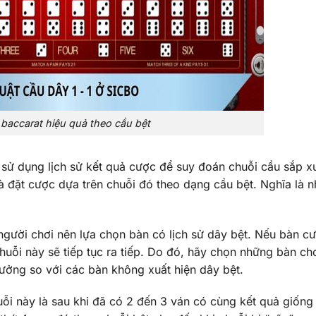
baccarat hiệu quả theo cầu bệt
i sử dụng lịch sử kết quả cược để suy đoán chuỗi cầu sắp x
 đặt cược dựa trên chuỗi đó theo dạng cầu bệt. Nghĩa là n
người chơi nên lựa chọn bàn có lịch sử dây bệt. Nếu bàn c
chuỗi này sẽ tiếp tục ra tiếp. Do đó, hãy chọn những bàn ch
hưởng so với các bàn không xuất hiện dây bệt.
ỗi này là sau khi đã có 2 đến 3 ván có cùng kết quả giống