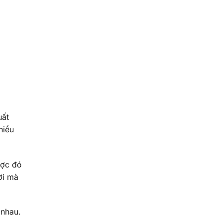
uất
hiều
ược đó
ơi mà
 nhau.