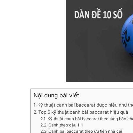
Nội dung bài viết
Kỹ thuật canh bài baccarat được hiểu như t
Top 6 kỹ thuật canh bài baccarat hiệu quả
Kỹ thuật canh bài baccarat theo từng bàn ch
Canh theo cầu 1-1
Canh bài baccarat theo ưu tiên nhà cái