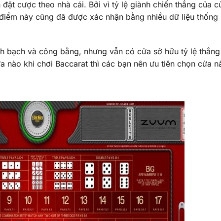
n đặt cược theo nhà cái. Bởi vì tỷ lệ giành chiến thắng của c
 điểm này cũng đã được xác nhận bằng nhiều dữ liệu thống 
nh bạch và công bằng, nhưng vẫn có cửa sở hữu tỷ lệ thắng
a nào khi chơi Baccarat thì các bạn nên ưu tiên chọn cửa n