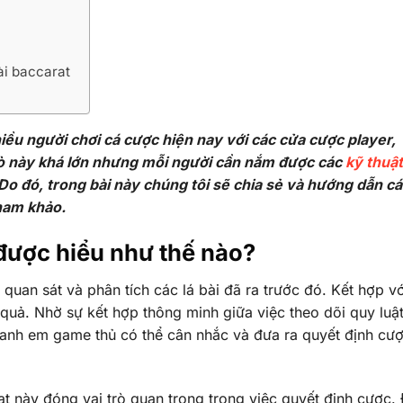
ài baccarat
nhiều người chơi cá cược hiện nay với các cửa cược player,
trò này khá lớn nhưng mỗi người cần nắm được các
kỹ thuậ
 Do đó, trong bài này chúng tôi sẽ chia sẻ và hướng dẫn c
ham khảo.
 được hiểu như thế nào?
 quan sát và phân tích các lá bài đã ra trước đó. Kết hợp vớ
quả. Nhờ sự kết hợp thông minh giữa việc theo dõi quy luật
 anh em game thủ có thể cân nhắc và đưa ra quyết định cư
at này đóng vai trò quan trọng trong việc quyết định cược.