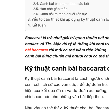
Canh bài baccarat theo cầu bệt
Hạn chế gấp thếp
Canh bài ra theo chuỗi liên tục
Yếu tố cần thiết khi áp dụng kỹ thuật canh b
Kết luận
Baccarat là trò chơi giải trí quen thuộc với 
banker và Tie. Mặc dù tỷ lệ thắng khi chơi 
bài baccarat
thì mới có thể kiếm tiền khủng.
canh bài đúng chuẩn mà người chơi có thể t
Kỹ thuật canh bài baccarat
Kỹ thuật canh bài Baccarat là cách người chơi
xem xét lịch sử các ván cược để dự đoán kết 
hiện của kết quả đã ra và dự đoán xu hướng,
chính xác hơn cho những ván bài tiếp theo.
Như vậy có thể thấy, kỹ thuật chơi bài Baccar