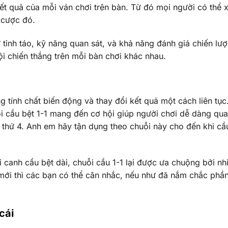
kết quả của mỗi ván chơi trên bàn. Từ đó mọi người có thể 
 cược đó.
ự tỉnh táo, kỹ năng quan sát, và khả năng đánh giá chiến lư
ội chiến thắng trên mỗi bàn chơi khác nhau.
g tính chất biến động và thay đổi kết quả một cách liên tục
i cầu bệt 1-1 mang đến cơ hội giúp người chơi dễ dàng qua
c thứ 4. Anh em hãy tận dụng theo chuỗi này cho đến khi cầ
 canh cầu bệt dài, chuỗi cầu 1-1 lại được ưa chuộng bởi nh
 mới thì các bạn có thể cân nhắc, nếu như đã nắm chắc phầ
cái