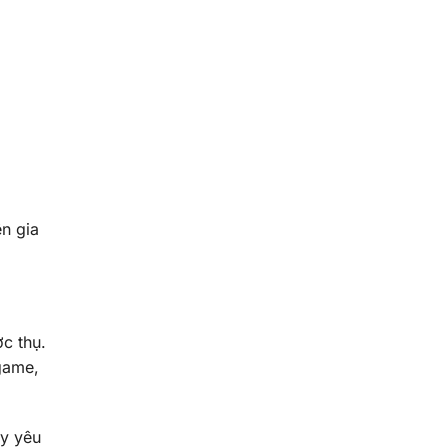
ên gia
c thụ.
 game,
ày yêu