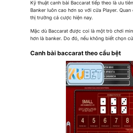
Kỹ thuật canh bài Baccarat tiếp theo là ưu tiê
Banker luôn cao hơn so với cửa Player. Quan
thị trường cá cược hiện nay.
Mặc dù Baccarat được coi là một trò chơi mi
hơn là banker. Do đó, nếu không biết chọn cử
Canh bài baccarat theo cầu bệt