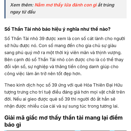
Xem thêm:
Nằm mơ thấy lửa đánh con gì
ắt trúng
ngay từ đầu
Số Thần Tài nhỏ báo hiệu ý nghĩa như thế nào?
Số Thần Tài nhỏ 39 được xem là con số cát lành cho người
sở hữu được nó. Con số mang đến cho gia chủ sự giàu
sang phú quý mở ra một thời kỳ viên mãn và thịnh vượng.
Bên cạnh đó số Thần Tài nhỏ còn được cho là có thể thay
đổi vận số, sự nghiệp và thăng tiến công danh giúp cho
công việc làm ăn trở nên tốt đẹp hơn.
Theo kinh dịch học số 39 ứng với quẻ Hỏa Thiên Đại Hữu
tượng trưng cho trí tuệ điều đáng giá hơn mọi vật chất trên
đời. Nếu ai gieo được quẻ số 39 thì người đó ắt hẳn sẽ
nhận được nhiều của cải và sự sung túc trong tương lai.
Giải mã giấc mơ thấy thần tài mang lại điềm
báo gì