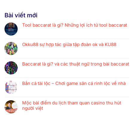
Bài viết mới
Tool baccarat là gì? Những lợi ích từ tool baccarat
Okku88 sự hợp tác giữa tập đoàn ok và KU88
Baccarat là gì? và các thuật ngữ trong bài baccarat
Bắn cá tài lộc – Chơi game săn cá rinh lộc về nhà
Mộc bài điểm du lịch tham quan casino thu hút
người việt