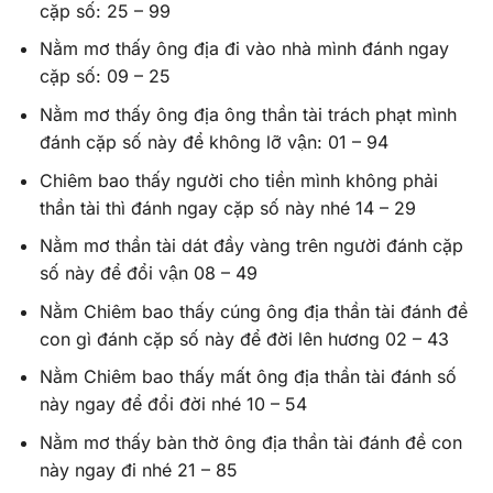
cặp số: 25 – 99
Nằm mơ thấy ông địa đi vào nhà mình đánh ngay
cặp số: 09 – 25
Nằm mơ thấy ông địa ông thần tài trách phạt mình
đánh cặp số này để không lỡ vận: 01 – 94
Chiêm bao thấy người cho tiền mình không phải
thần tài thì đánh ngay cặp số này nhé 14 – 29
Nằm mơ thần tài dát đầy vàng trên người đánh cặp
số này để đổi vận 08 – 49
Nằm Chiêm bao thấy cúng ông địa thần tài đánh đề
con gì đánh cặp số này để đời lên hương 02 – 43
Nằm Chiêm bao thấy mất ông địa thần tài đánh số
này ngay để đổi đời nhé 10 – 54
Nằm mơ thấy bàn thờ ông địa thần tài đánh đề con
này ngay đi nhé 21 – 85