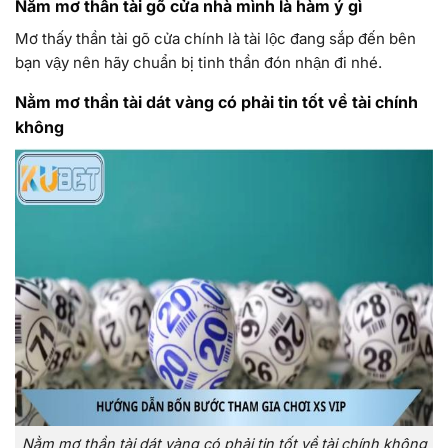
Nằm mơ thần tài gõ cửa nhà mình là hàm ý gì
Mơ thấy thần tài gõ cửa chính là tài lộc đang sắp đến bên
bạn vậy nên hãy chuẩn bị tinh thần đón nhận đi nhé.
Nằm mơ thần tài dát vàng có phải tin tốt về tài chính
không
Nằm mơ thần tài dát vàng có phải tin tốt về tài chính không