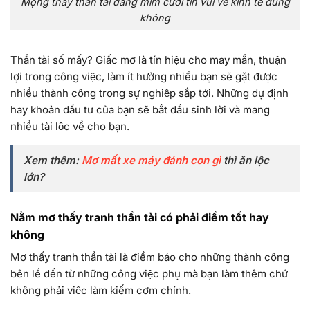
Mộng thấy thần tài đang mỉm cười tin vui về kinh tế đúng
không
Thần tài số mấy? Giấc mơ là tín hiệu cho may mắn, thuận
lợi trong công việc, làm ít hưởng nhiều bạn sẽ gặt được
nhiều thành công trong sự nghiệp sắp tới. Những dự định
hay khoản đầu tư của bạn sẽ bắt đầu sinh lời và mang
nhiều tài lộc về cho bạn.
Xem thêm:
Mơ mất xe máy đánh con gì
thì ăn lộc
lớn?
Nằm mơ thấy tranh thần tài có phải điềm tốt hay
không
Mơ thấy tranh thần tài là điềm báo cho những thành công
bên lề đến từ những công việc phụ mà bạn làm thêm chứ
không phải việc làm kiếm cơm chính.