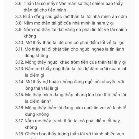
Thần tài số mấy? Vén màn sự thật chiêm bao thấy
thần tài cho tiền mình
Bí ẩn đằng sau giấc mơ thần tài tới nhà mình ăn cơm
Nằm mơ thần tài gõ cửa nhà mình là hàm ý gì
Nằm mơ thần tài dát vàng có phải tin tốt về tài chính
không
Mơ thấy thần tài đẻ con có phải điềm tốt về tài lộc
Mơ thầy tài đi phát tiền cho người nghèo là tin lành
đúng không
Mộng thấy người khác trộm tiền của thần tài là ý gì
Nằm mơ thấy ông thần tài tới dự đám cưới của mình
là điềm gì
Mơ thấy vợ hoặc chồng đang ngồi nói chuyện với
ông thần tài là gì
Mơ thấy mình đang thắp nhang lên bàn thờ thần tài
là điềm lành?
Mộng thấy thần tài đang mỉm cười tin vui về kinh tế
đúng không
Nằm mơ thấy tranh thần tài có phải điềm tốt hay
không
Chiêm bao thấy tượng thần tài vỡ thành nhiều vụn