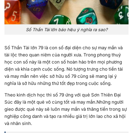
Số Thần Tài lớn báo hiệu ý nghĩa ra sao?
Số Thần Tài lớn 79 là con số đại diện cho sự may mắn và
tài lộc theo quan niệm của người xưa. Trong phong thuỷ
học con số này là một con số hoàn hảo trên mọi phương
diện và khía cạnh cuộc sống. Nó tượng trưng cho tiền tài
và may mắn nên việc sở hữu số 79 cũng sẽ mang lại ý
nghĩa là sở hữu những thứ tốt đẹp trong cuộc sống.
Theo kinh dịch học thì số 79 ứng với quẻ Sơn Thiên Đại
Súc đây là một quẻ vô cùng tốt và may mắn.Những người
gieo được quẻ này sẽ luôn may mắn và thăng tiến trong sự
nghiệp công danh và tạo ra nhiều giá trị lớn lao cho xã hội
và nhân sinh.