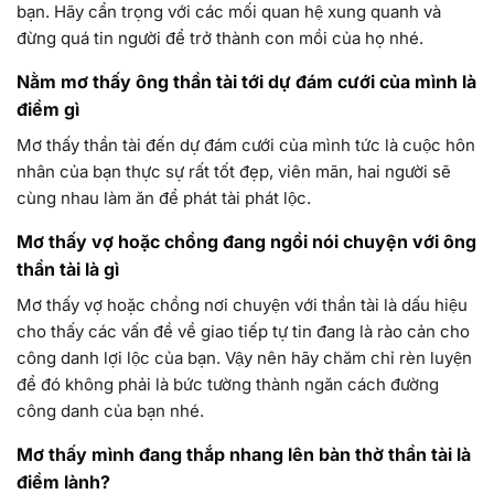
bạn. Hãy cẩn trọng với các mối quan hệ xung quanh và
đừng quá tin người để trở thành con mồi của họ nhé.
Nằm mơ thấy ông thần tài tới dự đám cưới của mình là
điềm gì
Mơ thấy thần tài đến dự đám cưới của mình tức là cuộc hôn
nhân của bạn thực sự rất tốt đẹp, viên mãn, hai người sẽ
cùng nhau làm ăn để phát tài phát lộc.
Mơ thấy vợ hoặc chồng đang ngồi nói chuyện với ông
thần tài là gì
Mơ thấy vợ hoặc chồng nơi chuyện với thần tài là dấu hiệu
cho thấy các vấn đề về giao tiếp tự tin đang là rào cản cho
công danh lợi lộc của bạn. Vậy nên hãy chăm chỉ rèn luyện
để đó không phải là bức tường thành ngăn cách đường
công danh của bạn nhé.
Mơ thấy mình đang thắp nhang lên bàn thờ thần tài là
điềm lành?