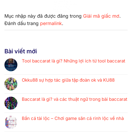
kubet88 Tiếp tục đọc
ku3933 Tiếp tục đọc
Ku bet Tiếp tục đọc
KU Casino Tiếp tục đọc
kubet Tiếp tục đọc
Mục nhập này đã được đăng trong
Giải mã giấc mơ
.
Đánh dấu trang
permalink
.
Bài viết mới
Tool baccarat là gì? Những lợi ích từ tool baccarat
Okku88 sự hợp tác giữa tập đoàn ok và KU88
Baccarat là gì? và các thuật ngữ trong bài baccarat
Bắn cá tài lộc – Chơi game săn cá rinh lộc về nhà