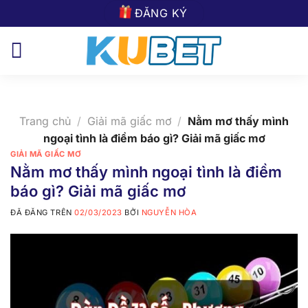
Chuyển
ĐĂNG KÝ
đến
nội
dung
Trang chủ
/
Giải mã giấc mơ
/
Nằm mơ thấy mình
ngoại tình là điềm báo gì? Giải mã giấc mơ
GIẢI MÃ GIẤC MƠ
Nằm mơ thấy mình ngoại tình là điềm
báo gì? Giải mã giấc mơ
ĐÃ ĐĂNG TRÊN
02/03/2023
BỞI
NGUYỄN HÒA