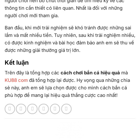
người chơi nên bỏ chút thời gian để tìm hiểu kỹ về các
thông tin cần thiết có liên quan. Nhất là đối với những
người chơi mới tham gia.
Ban đầu, khi mới trải nghiệm sẽ khó tránh được những sai
lầm và mất nhiều tiền. Tuy nhiên, sau khi trải nghiệm nhiều,
có được kinh nghiệm và bài học đảm bảo anh em sẽ thu về
được những giải thưởng giá trị lớn.
Kết luận
Trên đây là tổng hợp các
cách chơi bắn cá hiệu quả
mà
KU88 com
đã tổng hợp lại được. Hy vọng qua những chia
sẻ này, anh em sẽ lựa chọn được cho mình cách bắn cá
phù hợp để mang lại hiệu quả thắng cược cao nhất!
kubet11 Tiếp tục đọc
ku88 Tiếp tục đọc
kubet88 Tiếp tục đọc
ku3933 Tiếp tục đọc
Ku bet Tiếp tục đọc
KU Casino Tiếp tục đọc
kubet Tiếp tục đọc