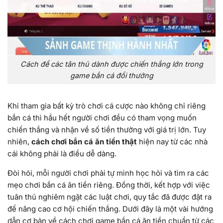
Cách để các tân thủ dành được chiến thắng lớn trong
game bắn cá đổi thưởng
Khi tham gia bất kỳ trò chơi cá cược nào không chỉ riêng
bắn cá thì hầu hết người chơi đều có tham vọng muốn
chiến thắng và nhận về số tiền thưởng với giá trị lớn. Tuy
nhiên,
cách chơi bắn cá ăn tiền thật
hiện nay từ các nhà
cái không phải là điều dễ dàng.
Đòi hỏi, mỗi người chơi phải tự mình học hỏi và tìm ra các
mẹo chơi bắn cá ăn tiền riêng. Đồng thời, kết hợp với việc
tuân thủ nghiêm ngặt các luật chơi, quy tắc đã được đặt ra
để nâng cao cơ hội chiến thắng. Dưới đây là một vài hướng
dẫn cơ bản về cách chơi game bắn cá ăn tiền chuẩn từ các