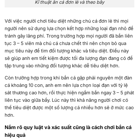
Kĩ thuật ăn cá đơn lẻ và theo bầy
Với việc người chơi tiêu diệt những chú cá đơn lẻ thì mọi
người nên sử dụng lựa chọn kết hợp những loại đạn nhỏ để
tránh gây lãng phí. Trong trường hợp mọi người đã bắn liên
tục 3 – 5 viên mà chú cá chưa chết thì nên chọn bỏ qua
mục tiêu này để tìm đối tượng khác và tiêu diệt. Điều này
sẽ giúp anh em tiết kiệm được tối đa lượng đạn đang có để
tập trung vào những đối tượng khác dễ tiêu diệt hơn.
Còn trường hợp trong khi bắn cá gặp phải nguyên một đàn
cá khoảng 10 con, anh em nên lựa chọn loại đạn với tỷ lệ
sát thương cao hơn, rồi thực hiện ngắm bắn ngay 3 – 5 phát
liên tục vào giữa bầy. Lúc này thì khả năng người chơi có
thể tiêu diệt được một số lượng cá nhiều hơn sẽ ở mức cao
hơn.
Nắm rõ quy luật và xác suất cũng là cách chơi bắn cá
hiệu quả