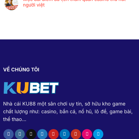
người việt
VỀ CHÚNG TÔI
Nhà cái KU88
một sân chơi uy tín, sở hữu kho game
chất lượng như: casino, bắn cá, nổ hũ, lô đề, game bài,
thể thao…