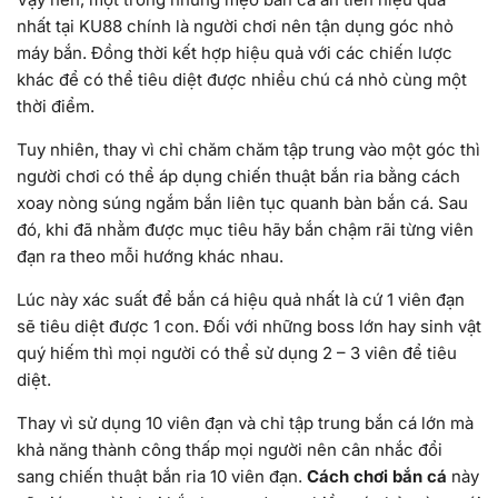
nhất tại KU88 chính là người chơi nên tận dụng góc nhỏ
máy bắn. Đồng thời kết hợp hiệu quả với các chiến lược
khác để có thể tiêu diệt được nhiều chú cá nhỏ cùng một
thời điểm.
Tuy nhiên, thay vì chỉ chăm chăm tập trung vào một góc thì
người chơi có thể áp dụng chiến thuật bắn ria bằng cách
xoay nòng súng ngắm bắn liên tục quanh bàn bắn cá. Sau
đó, khi đã nhằm được mục tiêu hãy bắn chậm rãi từng viên
đạn ra theo mỗi hướng khác nhau.
Lúc này xác suất để bắn cá hiệu quả nhất là cứ 1 viên đạn
sẽ tiêu diệt được 1 con. Đối với những boss lớn hay sinh vật
quý hiếm thì mọi người có thể sử dụng 2 – 3 viên để tiêu
diệt.
Thay vì sử dụng 10 viên đạn và chỉ tập trung bắn cá lớn mà
khả năng thành công thấp mọi người nên cân nhắc đổi
sang chiến thuật bắn ria 10 viên đạn.
Cách chơi bắn cá
này