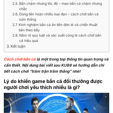
Bắn chậm nhưng tốc độ – mẹo bắn cá chậm nhưng
chắc
Dùng liên hoàn nhiều loại đạn – cách chơi bắn cá
luôn thắng
Kinh nghiệm bắn cá ăn tiền đơn lẻ và chiến thuật
bắn theo bầy
Nắm rõ quy luật và xác suất cũng là cách chơi bắn
cá hiệu quả
Kết luận
Cách chơi bắn cá
là một trong top thông tin quan trọng và
cần thiết. Nội dung bài viết sau KU88 sẽ hướng dẫn chi
tiết cách chơi “trăm trận trăm thắng” nhé!
Lý do khiến game bắn cá đổi thưởng được
người chơi yêu thích nhiều là gì?