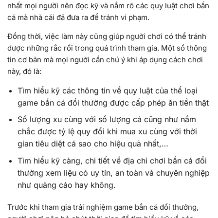
nhất mọi người nên đọc kỹ và nắm rõ các quy luật chơi bắn
cá mà nhà cái đã đưa ra để tránh vi phạm.
Đồng thời, việc làm này cũng giúp người chơi có thể tránh
được những rắc rối trong quá trình tham gia. Một số thông
tin cơ bản mà mọi người cần chú ý khi áp dụng cách chơi
này, đó là:
Tìm hiểu kỹ các thông tin về quy luật của thể loại
game bắn cá đổi thưởng được cấp phép ăn tiền thật
Số lượng xu cùng với số lượng cá cũng như nắm
chắc được tỷ lệ quy đổi khi mua xu cùng với thời
gian tiêu diệt cá sao cho hiệu quả nhất,…
Tìm hiểu kỹ càng, chi tiết về địa chỉ chơi bắn cá đổi
thưởng xem liệu có uy tín, an toàn và chuyên nghiệp
như quảng cáo hay không.
Trước khi tham gia trải nghiệm game bắn cá đổi thưởng,