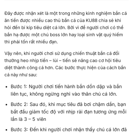
Đây được nhận xét là một trong những kinh nghiệm bắn cá
ăn tiền được nhiều cao thủ bắn cá của KU88 chia sẻ khi
hỏi đến bí kíp tiêu diệt cá lớn. Bởi vì để người chơi có thể
bắn hạ được một chú boss lớn hay loại sinh vật quý hiếm
thì phải tốn rất nhiều đạn.
Vậy nên, khi người chơi sử dụng chiến thuật bắn cá đổi
thưởng heo nhịp tiến – lùi – tiến sẽ nâng cao cơ hội tiêu
diệt thành công cá hơn. Các bước thực hiện của cách bắn
cá này như sau:
Bước 1: Người chơi tiến hành bắn dồn dập và bắn
liên tục, không ngừng nghỉ vào thân chú cá lớn.
Bước 2: Sau đó, khi mục tiêu đã bơi chậm dần, bạn
bắt đầu giảm tốc độ với nhịp rải đạn tương ứng mỗi
lần là 3 – 5 viên
Bước 3: Đến khi người chơi nhận thấy chú cá lớn đã