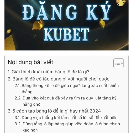
Nội dung bài viết
Giải thích khái niệm bảng lô đề là gì?
Bảng lô đề có tác dụng gì với người chơi cược
Bảng thống kê lô đề giúp người tăng xác suất chiến
thắng
Dựa vào kết quả đã xảy ra tìm ra quy luật tăng kỹ
năng chơi
5 cách tạo bảng lô đề là gì hay nhất 2024
Dùng việc thống kết tần suất số lô, số đề xuất hiện
Dùng tổng lô lập bảng giúp việc đoán lô được chính
xác hơn