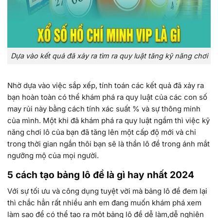
Dựa vào kết quả đã xảy ra tìm ra quy luật tăng kỹ năng chơi
Nhờ dựa vào việc sắp xếp, tính toán các kết quả đã xảy ra
bạn hoàn toàn có thể khám phá ra quy luật của các con số
may rủi này bằng cách tính xác suất % và sự thông minh
của mình. Một khi đã khám phá ra quy luật ngầm thì việc kỹ
năng chơi lô của bạn đã tăng lên một cấp độ mới và chỉ
trong thời gian ngắn thôi bạn sẽ là thần lô đề trong ánh mắt
ngưỡng mộ của mọi người.
5 cách tạo bảng lô đề là gì hay nhất 2024
Với sự tối ưu và công dụng tuyệt vời mà bảng lô đề đem lại
thì chắc hẳn rất nhiều anh em đang muốn khám phá xem
làm sao để có thể tạo ra một bảng lô đề dễ làm,dễ nghiên