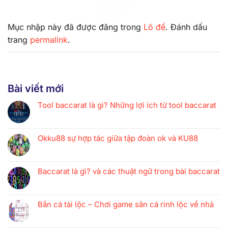
kubet88 Tiếp tục đọc
ku3933 Tiếp tục đọc
Ku bet Tiếp tục đọc
KU Casino Tiếp tục đọc
kubet Tiếp tục đọc
Mục nhập này đã được đăng trong
Lô đề
. Đánh dấu
trang
permalink
.
Bài viết mới
Tool baccarat là gì? Những lợi ích từ tool baccarat
Okku88 sự hợp tác giữa tập đoàn ok và KU88
Baccarat là gì? và các thuật ngữ trong bài baccarat
Bắn cá tài lộc – Chơi game săn cá rinh lộc về nhà