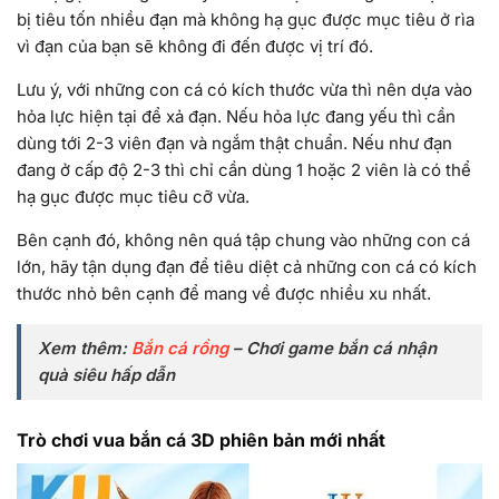
bị tiêu tốn nhiều đạn mà không hạ gục được mục tiêu ở rìa
vì đạn của bạn sẽ không đi đến được vị trí đó.
Lưu ý, với những con cá có kích thước vừa thì nên dựa vào
hỏa lực hiện tại để xả đạn. Nếu hỏa lực đang yếu thì cần
dùng tới 2-3 viên đạn và ngắm thật chuẩn. Nếu như đạn
đang ở cấp độ 2-3 thì chỉ cần dùng 1 hoặc 2 viên là có thể
hạ gục được mục tiêu cỡ vừa.
Bên cạnh đó, không nên quá tập chung vào những con cá
lớn, hãy tận dụng đạn để tiêu diệt cả những con cá có kích
thước nhỏ bên cạnh để mang về được nhiều xu nhất.
Xem thêm:
Bắn cá rồng
– Chơi game bắn cá nhận
quà siêu hấp dẫn
Trò chơi vua bắn cá 3D phiên bản mới nhất