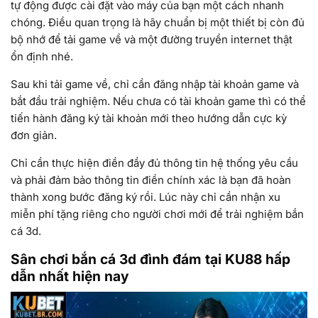
tự động được cài đặt vào máy của bạn một cách nhanh
chóng. Điều quan trọng là hãy chuẩn bị một thiết bị còn đủ
bộ nhớ để tải game về và một đường truyền internet thật
ổn định nhé.
Sau khi tải game về, chỉ cần đăng nhập tài khoản game và
bắt đầu trải nghiệm. Nếu chưa có tài khoản game thì có thể
tiến hành đăng ký tài khoản mới theo hướng dẫn cực kỳ
đơn giản.
Chỉ cần thực hiện điền đầy đủ thông tin hệ thống yêu cầu
và phải đảm bảo thông tin điền chính xác là bạn đã hoàn
thành xong bước đăng ký rồi. Lúc này chỉ cần nhận xu
miễn phí tặng riêng cho người chơi mới để trải nghiệm bắn
cá 3d.
Sân chơi bắn cá 3d đình đám tại KU88 hấp
dẫn nhất hiện nay