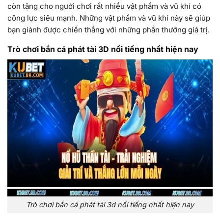
còn tặng cho người chơi rất nhiều vật phẩm và vũ khí có
công lực siêu mạnh. Những vật phẩm và vũ khí này sẽ giúp
bạn giành được chiến thắng với những phần thưởng giá trị.
Trò chơi bắn cá phát tài 3D nổi tiếng nhất hiện nay
Trò chơi bắn cá phát tài 3d nổi tiếng nhất hiện nay