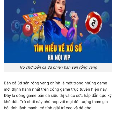
Trò chơi bắn cá 3d phiên bản săn rồng vàng
Bắn cá 3d săn rồng vàng chính là một trong những game
mới thịnh hành nhất trên cổng game trực tuyến hiện nay.
Đây là dòng game bắn cá siêu thị và có sức hấp dẫn cực kỳ
khó dứt. Trò chơi này phù hợp với mọi đối tượng tham gia
bởi tính lành mạnh, có tính giải trí cao và dễ chơi.