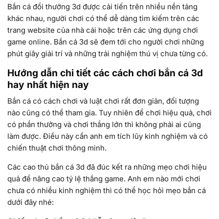
Bắn cá đổi thưởng 3d được cải tiến trên nhiều nền tảng
khác nhau, người chơi có thể dễ dàng tìm kiếm trên các
trang website của nhà cái hoặc trên các ứng dụng chơi
game online. Bắn cá 3d sẽ đem tới cho người chơi những
phút giây giải trí và những trải nghiệm thú vị chưa từng có.
Hướng dẫn chi tiết các cách chơi bắn cá 3d
hay nhất hiện nay
Bắn cá có cách chơi và luật chơi rất đơn giản, đối tượng
nào cũng có thể tham gia. Tuy nhiên để chơi hiệu quả, chơi
có phần thưởng và chơi thắng lớn thì không phải ai cũng
làm được. Điều này cần anh em tích lũy kinh nghiệm và có
chiến thuật chơi thông minh.
Các cao thủ bắn cá 3d đã đúc kết ra những mẹo chơi hiệu
quả để nâng cao tỷ lệ thắng game. Anh em nào mới chơi
chưa có nhiều kinh nghiệm thì có thể học hỏi mẹo bắn cá
dưới đây nhé: