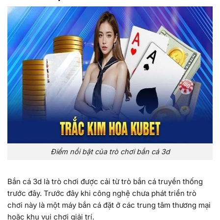
Điểm nổi bật của trò chơi bắn cá 3d
Bắn cá 3d là trò chơi được cải từ trò bắn cá truyền thống
trước đây. Trước đây khi công nghệ chưa phát triển trò
chơi này là một máy bắn cá đặt ở các trung tâm thương mại
hoặc khu vui chơi giải trí.