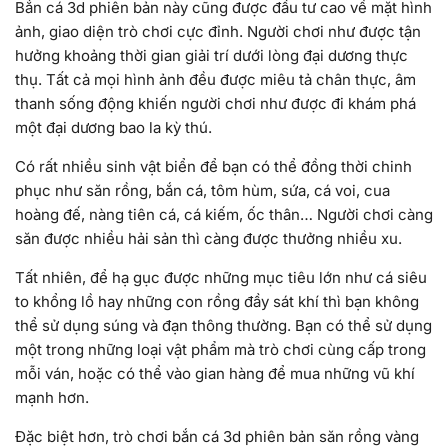
Bắn cá 3d phiên bản này cũng được đầu tư cao về mặt hình
ảnh, giao diện trò chơi cực đỉnh. Người chơi như được tận
hưởng khoảng thời gian giải trí dưới lòng đại dương thực
thụ. Tất cả mọi hình ảnh đều được miêu tả chân thực, âm
thanh sống động khiến người chơi như được đi khám phá
một đại dương bao la kỳ thú.
Có rất nhiều sinh vật biển để bạn có thể đồng thời chinh
phục như săn rồng, bắn cá, tôm hùm, sứa, cá voi, cua
hoàng đế, nàng tiên cá, cá kiếm, ốc thân… Người chơi càng
săn được nhiều hải sản thì càng được thưởng nhiều xu.
Tất nhiên, để hạ gục được những mục tiêu lớn như cá siêu
to khổng lồ hay những con rồng đầy sát khí thì bạn không
thể sử dụng súng và đạn thông thường. Bạn có thể sử dụng
một trong những loại vật phẩm mà trò chơi cùng cấp trong
mỗi ván, hoặc có thể vào gian hàng để mua những vũ khí
mạnh hơn.
Đặc biệt hơn, trò chơi bắn cá 3d phiên bản săn rồng vàng