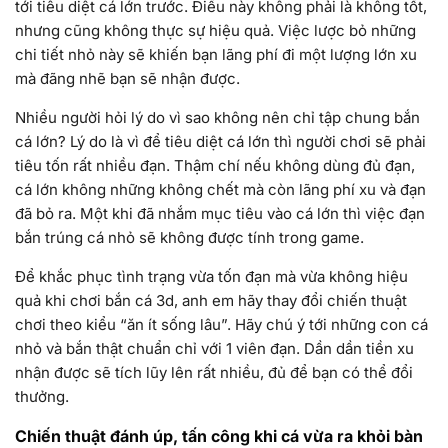
tới tiêu diệt cá lớn trước. Điều này không phải là không tốt,
nhưng cũng không thực sự hiệu quả. Việc lược bỏ những
chi tiết nhỏ này sẽ khiến bạn lãng phí đi một lượng lớn xu
mà đãng nhẽ bạn sẽ nhận được.
Nhiều người hỏi lý do vì sao không nên chỉ tập chung bắn
cá lớn? Lý do là vì để tiêu diệt cá lớn thì người chơi sẽ phải
tiêu tốn rất nhiều đạn. Thậm chí nếu không dùng đủ đạn,
cá lớn không những không chết mà còn lãng phí xu và đạn
đã bỏ ra. Một khi đã nhắm mục tiêu vào cá lớn thì việc đạn
bắn trúng cá nhỏ sẽ không được tính trong game.
Để khắc phục tình trạng vừa tốn đạn mà vừa không hiệu
quả khi chơi bắn cá 3d, anh em hãy thay đổi chiến thuật
chơi theo kiểu “ăn ít sống lâu”. Hãy chú ý tới những con cá
nhỏ và bắn thật chuẩn chỉ với 1 viên đạn. Dần dần tiền xu
nhận được sẽ tích lũy lên rất nhiều, đủ để bạn có thể đổi
thưởng.
Chiến thuật đánh úp, tấn công khi cá vừa ra khỏi bàn