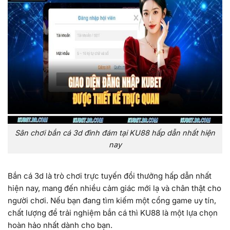
Sân chơi bắn cá 3d đình đám tại KU88 hấp dẫn nhất hiện
nay
Bắn cá 3d là trò chơi trực tuyến đổi thưởng hấp dẫn nhất
hiện nay, mang đến nhiều cảm giác mới lạ và chân thật cho
người chơi. Nếu bạn đang tìm kiếm một cổng game uy tín,
chất lượng để trải nghiệm bắn cá thì KU88 là một lựa chọn
hoàn hảo nhất dành cho bạn.