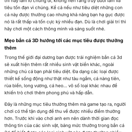
thì hãy làm lơ chúng đi, không nên ráng truy đuổi làm và
tiêu tốn đạn vì chúng. Kể cả nếu như tiêu diệt những con
cá này được thưởng cao nhưng khả năng bạn hạ gục được
nó là rất thấp và tốn cực kỳ nhiều đạn. Dù là chơi giải trí thì
hãy chơi một cách thông minh và sáng suốt nhé.
Mẹo bắn cá 3D hướng tới các mục tiêu được thưởng
thêm
Trong thế giới đại dương bạn được trải nghiệm bắn cá 3d
sẽ xuất hiện thêm rất nhiều sinh vật biển khác, ngoài
những chú cá bạn phải tiêu diệt. Đa dạng các loại được
thiết kế sống động như thật như tàu ngầm, cá nàng tiên,
rùa biển, long vương, cá heo… vô số loại khác nhau để
khiến trò chơi thêm phong phú và hấp dẫn.
Đây là những mục tiêu thưởng thêm mà game tạo ra, người
chơi có thể tận dụng để thu về được nhiều điểm thưởng
hơn. Trước khi vào chơi anh em nên dành thời gian đọc
thông tin của các sinh vật, bảng mức thưởng trong bắn cá