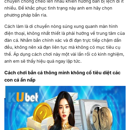
chuyển chồng chéo lên nhau khiến hướng bắn bị lệch đi ít
nhiều. Để khắc phục tình trạng này anh em hãy chọn
phương pháp bắn ria.
Cách làm là di chuyển nòng súng xung quanh màn hình
điện thoại, không nhất thiết là phải hướng về trung tâm của
đàn cá. Nhắm bắn chính xác và đi đạn trực tiếp chậm dần
đều, không nên xả đạn liên tục mà không có mục tiêu cụ
thể. Áp dụng cách chơi này một vài lần rồi có kinh nghiệm,
anh em sẽ thấy hiệu quả ngay lập tức.
Cách chơi bắn cá thông minh không cố tiêu diệt các
con cá ẩn nấp