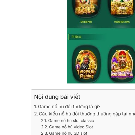
Nội dung bài viết
Game nổ hũ đổi thưởng là gì?
Các kiểu nổ hũ đổi thưởng thường gặp tại nh
Game nổ hũ slot classic
Game nổ hũ video Slot
Game nổ hũ 3D slot