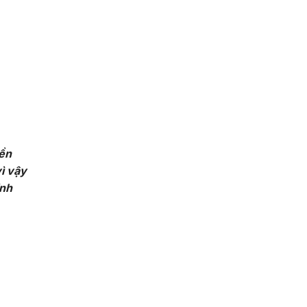
iền
vì vậy
nh