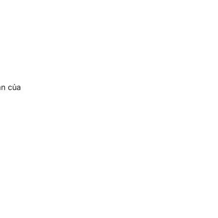
ản của