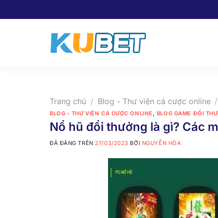
Chuyển
đến
nội
dung
Trang chủ
/
Blog - Thư viện cá cược online
/
BLOG - THƯ VIỆN CÁ CƯỢC ONLINE
,
BLOG GAME ĐỔI TH
Nổ hũ đổi thưởng là gì? Các 
ĐÃ ĐĂNG TRÊN
27/03/2023
BỞI
NGUYỄN HÒA