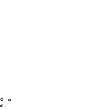
Khi hũ
hữu