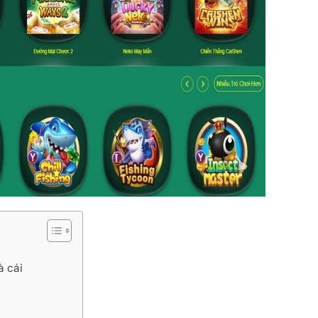
à cái