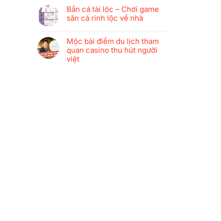
Bắn cá tài lộc – Chơi game
săn cá rinh lộc về nhà
Mộc bài điểm du lịch tham
quan casino thu hút người
việt