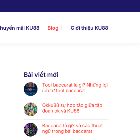
huyến mãi KU88
Blog
Giới thiệu KU88
Bài viết mới
Tool baccarat là gì? Những lợi
ích từ tool baccarat
Okku88 sự hợp tác giữa tập
đoàn ok và KU88
Baccarat là gì? và các thuật
ngữ trong bài baccarat