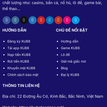
chất lượng như: casino, bắn cá, nổ hũ, lô đề, game bài,
thể thao…
HƯỚNG DẪN
CHỦ ĐỀ NỔI BẬT
Đăng ký KU88
Hướng dẫn
Tải app KU88
Game KU88
Nạp tiền KU88
Lô đề
Rút tiền KU88
Giải mã giấc mơ
Khuyến mãi KU88
Blog
Chính sách bảo mật
Đại lý KU88
THÔNG TIN LIÊN HỆ
Địa chỉ: 22 Đường Âu Cơ, Kinh Bắc, Bắc Ninh, Việt Nam