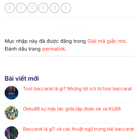
kubet11 Tiếp tục đọc
ku88 Tiếp tục đọc
kubet88 Tiếp tục đọc
ku3933 Tiếp tục đọc
Ku bet Tiếp tục đọc
KU Casino Tiếp tục đọc
kubet Tiếp tục đọc
Mục nhập này đã được đăng trong
Giải mã giấc mơ
.
Đánh dấu trang
permalink
.
Bài viết mới
Tool baccarat là gì? Những lợi ích từ tool baccarat
Okku88 sự hợp tác giữa tập đoàn ok và KU88
Baccarat là gì? và các thuật ngữ trong bài baccarat