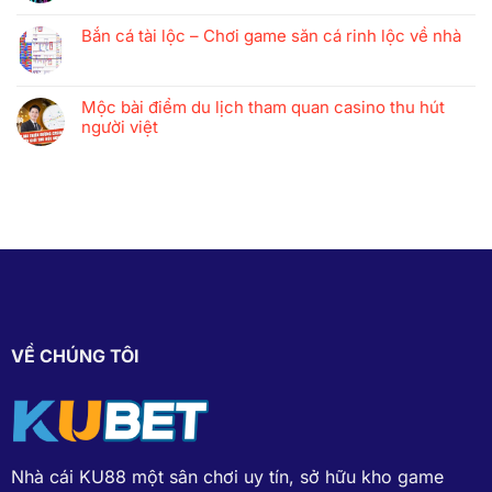
Bắn cá tài lộc – Chơi game săn cá rinh lộc về nhà
Mộc bài điểm du lịch tham quan casino thu hút
người việt
VỀ CHÚNG TÔI
Nhà cái KU88
một sân chơi uy tín, sở hữu kho game