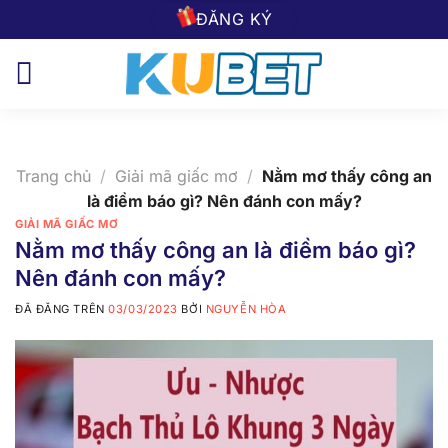
Chuyển
ĐĂNG KÝ
đến
nội
dung
Trang chủ
/
Giải mã giấc mơ
/
Nằm mơ thấy công an
là điềm báo gì? Nên đánh con mấy?
GIẢI MÃ GIẤC MƠ
Nằm mơ thấy công an là điềm báo gì?
Nên đánh con mấy?
ĐÃ ĐĂNG TRÊN
03/03/2023
BỞI
NGUYỄN HÒA