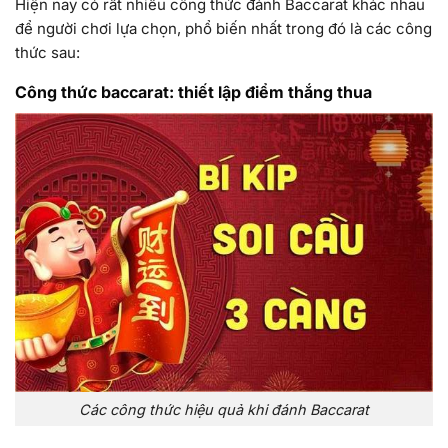
Hiện nay có rất nhiều công thức đánh Baccarat khác nhau
để người chơi lựa chọn, phổ biến nhất trong đó là các công
thức sau:
Công thức baccarat: thiết lập điểm thắng thua
Các công thức hiệu quả khi đánh Baccarat