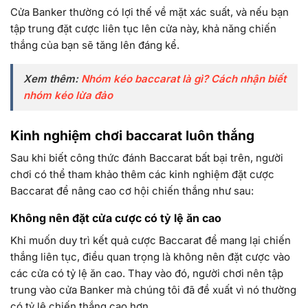
Cửa Banker thường có lợi thế về mặt xác suất, và nếu bạn
tập trung đặt cược liên tục lên cửa này, khả năng chiến
thắng của bạn sẽ tăng lên đáng kể.
Xem thêm:
Nhóm kéo baccarat là gì? Cách nhận biết
nhóm kéo lừa đảo
Kinh nghiệm chơi baccarat luôn thắng
Sau khi biết công thức đánh Baccarat bất bại trên, người
chơi có thể tham khảo thêm các kinh nghiệm đặt cược
Baccarat để nâng cao cơ hội chiến thắng như sau:
Không nên đặt cửa cược có tỷ lệ ăn cao
Khi muốn duy trì kết quả cược Baccarat để mang lại chiến
thắng liên tục, điều quan trọng là không nên đặt cược vào
các cửa có tỷ lệ ăn cao. Thay vào đó, người chơi nên tập
trung vào cửa Banker mà chúng tôi đã đề xuất vì nó thường
có tỷ lệ chiến thắng cao hơn.