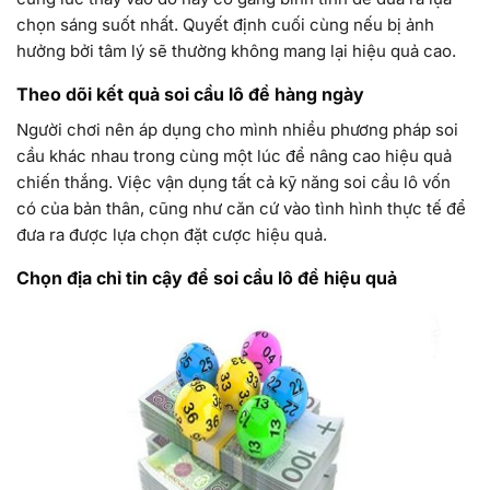
chọn sáng suốt nhất. Quyết định cuối cùng nếu bị ảnh
hưởng bởi tâm lý sẽ thường không mang lại hiệu quả cao.
Theo dõi kết quả soi cầu lô đề hàng ngày
Người chơi nên áp dụng cho mình nhiều phương pháp soi
cầu khác nhau trong cùng một lúc để nâng cao hiệu quả
chiến thắng. Việc vận dụng tất cả kỹ năng soi cầu lô vốn
có của bản thân, cũng như căn cứ vào tình hình thực tế để
đưa ra được lựa chọn đặt cược hiệu quả.
Chọn địa chỉ tin cậy để soi cầu lô đề hiệu quả