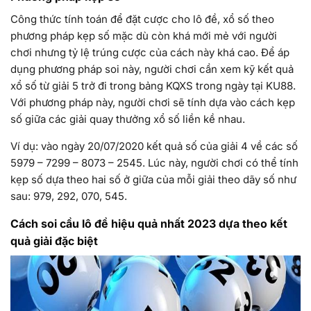
Công thức tính toán để đặt cược cho lô đề, xổ số theo
phương pháp kẹp số mặc dù còn khá mới mẻ với người
chơi nhưng tỷ lệ trúng cược của cách này khá cao. Để áp
dụng phương pháp soi này, người chơi cần xem kỹ kết quả
xổ số từ giải 5 trở đi trong bảng KQXS trong ngày tại KU88.
Với phương pháp này, người chơi sẽ tính dựa vào cách kẹp
số giữa các giải quay thưởng xổ số liền kề nhau.
Ví dụ: vào ngày 20/07/2020 kết quả số của giải 4 về các số
5979 – 7299 – 8073 – 2545. Lúc này, người chơi có thể tính
kẹp số dựa theo hai số ở giữa của mỗi giải theo dãy số như
sau: 979, 292, 070, 545.
Cách soi cầu lô đề hiệu quả nhất 2023 dựa theo kết
quả giải đặc biệt