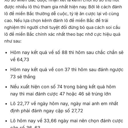
được nhiều lô thủ tham gia nhất hiện nay. Bởi lẽ cách đánh
lô đề miền Bắc thường dễ cuộc, tỷ lệ ăn cược lại vô cùng
cao. Nếu lựa chọn kênh đánh lô đề miền Bắc để trải
nghiệm thì người chơi tuyệt đối đừng bỏ qua cách soi cầu
lô đề miền Bắc chính xác nhất theo bạc nhớ cực hiệu quả
như sau:
Hôm nay kết quả về số 88 thì hôm sau chắc chắn sẽ
về 64,73
Hôm nay kết quả về con 37 thì hôm sau đánh ngược
73 sẽ thắng
Nếu xuất hiện con số 74 trong bảng kết quả hôm
nay thì mai đánh cược 47 hoặc 46 sẽ trúng lớn
Lô 22,77 về ngày hôm nay, ngày mai anh em nhất
định phải đánh ngay cặp số 27,72
Lô hôm nay về 33,66 ngày mai nên chọn đánh cược
cặp số 36, 63