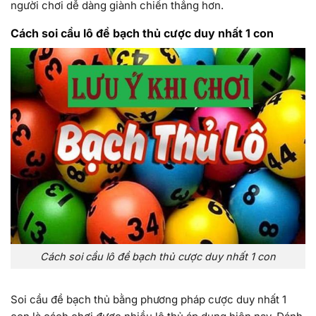
người chơi dễ dàng giành chiến thắng hơn.
Cách soi cầu lô đề bạch thủ cược duy nhất 1 con
Cách soi cầu lô đề bạch thủ cược duy nhất 1 con
Soi cầu đề bạch thủ bằng phương pháp cược duy nhất 1