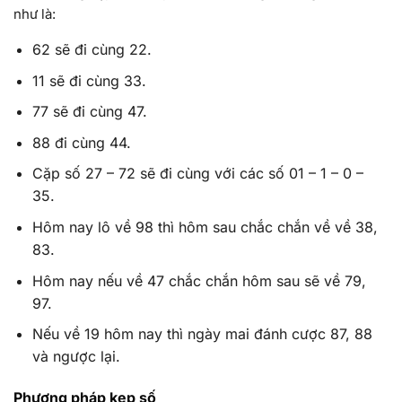
như là:
62 sẽ đi cùng 22.
11 sẽ đi cùng 33.
77 sẽ đi cùng 47.
88 đi cùng 44.
Cặp số 27 – 72 sẽ đi cùng với các số 01 – 1 – 0 –
35.
Hôm nay lô về 98 thì hôm sau chắc chắn về về 38,
83.
Hôm nay nếu về 47 chắc chắn hôm sau sẽ về 79,
97.
Nếu về 19 hôm nay thì ngày mai đánh cược 87, 88
và ngược lại.
Phương pháp kẹp số