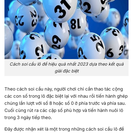
Cách soi cầu lô đề hiệu quả nhất 2023 dựa theo kết quả
giải đặc biệt
Theo cách soi cầu này, người chơi chỉ cần thao tác cộng
các con số trong lô đặc biệt lại với nhau rồi tiến hành ghép
chúng lần lượt với số 8 hoặc số 0 ở phía trước và phía sau.
Cuối cùng rút ra các cặp số phù hợp và tiến hành nuôi lô
trong 3 ngày tiếp theo.
Đây được nhận xét là một trong những cách soi cầu lô đề