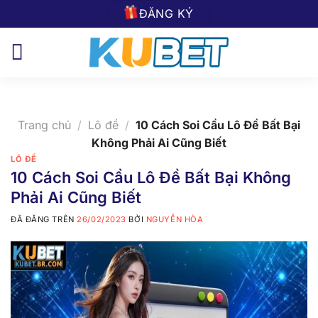
Chuyển
ĐĂNG KÝ
đến
nội
dung
Trang chủ
/
Lô đề
/
10 Cách Soi Cầu Lô Đề Bất Bại
Không Phải Ai Cũng Biết
LÔ ĐỀ
10 Cách Soi Cầu Lô Đề Bất Bại Không
Phải Ai Cũng Biết
ĐÃ ĐĂNG TRÊN
26/02/2023
BỞI
NGUYỄN HÒA