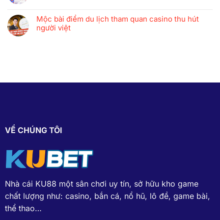
Mộc bài điểm du lịch tham quan casino thu hút
người việt
VỀ CHÚNG TÔI
Nhà cái KU88
một sân chơi uy tín, sở hữu kho game
chất lượng như: casino, bắn cá, nổ hũ, lô đề, game bài,
thể thao…