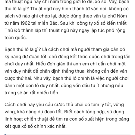
mà thuật ngữ này chỉ nằm trong giới lô đề, xổ số. Vậy, bạch
thủ lô là gì? Thuật ngữ này hình thành từ văn nói, không có
sách vở nào ghi chép lại, được dùng theo văn tự chữ Nôm
từ năm 1962 tại miền Bắc. Sau khi công ty xổ số kiến thiết
Thủ Đô thành lập thì thuật ngữ này ngay lập tức phổ rộng
toàn quốc.
Bạch thủ lô là gì? Là cách chơi mà người tham gia cần có
kỹ năng dự đoán tốt, chủ động kết thúc cuộc chơi trong lần
chơi duy nhất. Hiểu đơn giản thì anh em chỉ cần chơi một
ván duy nhất để phân định thắng thua, không cần đến ván
cược thứ hai. Như vậy, bạch thủ lô chính là việc người chơi
đánh một con lô duy nhất, dùng vốn đầu tư ít nhưng nếu
trúng sẽ ăn rất nhiều tiền.
Cách chơi này yêu cầu cược thủ phải có tâm lý tốt, vững
vàng, khả năng dự đoán tốt. Biết cách tổng hợp, sử dụng
linh hoạt chiến thuật để tìm ra con số xuất hiện trong bảng
kết quả xổ số chính xác nhất.