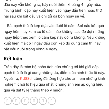
đầu này vẫn không ra, hãy nuôi thêm khoảng 4 ngày nữa.
Trung bình, cặp này xuất hiện vào ngày đầu tiên hoặc thứ
hai sau khi bắt đầu và chỉ tối đa bốn ngày sẽ về.
+ Bắt bạch thủ lô kép dựa vào đuôi lô câm: Soi cầu kết quả
ngày hôm nay xem có lô câm nào không, sau đó đợi những
ngày tiếp theo xem lô câm kép này có ra không. Nếu không
xuất hiện mà có 1 ngày đầu con kép đó cũng câm thì hãy
bắt đầu nuôi trong vòng 4 ngày.
Kết luận
Trên đây là toàn bộ phân tích của chúng tôi khi giải đáp
bạch thủ lô là gì cùng những ưu, điểm của hình thức lô này.
Ngoài ra,
KU88dl
cũng đã tổng hợp cho anh em những kinh
nghiệm chơi lô hiệu quả nhất, chúng anh em áp dụng hiệu
quả và đạt tỷ lệ thắng theo ý muốn!